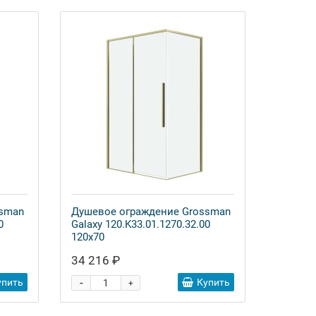
ssman
Душевое ограждение Grossman
0
Galaxy 120.K33.01.1270.32.00
120x70
34 216 ₽
-
упить
Купить
+