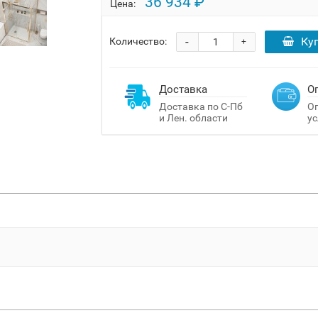
36 934 ₽
Цена:
-
Ку
Количество:
+
Доставка
О
Доставка по С-Пб
Оп
и Лен. области
ус