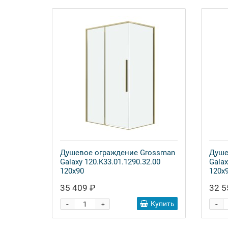
Душевое ограждение Grossman
Душе
Galaxy 120.K33.01.1290.32.00
Galax
120x90
120x
35 409 ₽
32 5
-
-
Купить
+