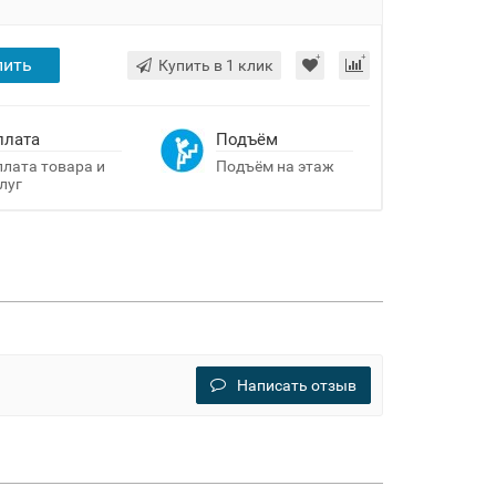
пить
Купить в 1 клик
плата
Подъём
лата товара и
Подъём на этаж
луг
Написать отзыв