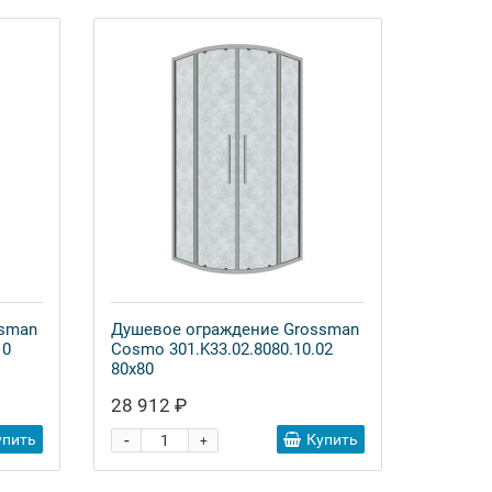
ssman
Душевое ограждение Grossman
10
Cosmo 301.K33.02.8080.10.02
80x80
28 912 ₽
-
упить
Купить
+