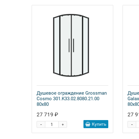
Душевое ограждение Grossman
Душе
Cosmo 301.K33.02.8080.21.00
Galax
80x80
80x8
27 719 ₽
27 9
-
-
Купить
+