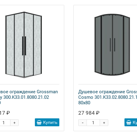
вое ограждение Grossman
Душевое ограждение Gro
y 300.K33.01.8080.21.02
Cosmo 301.K33.02.8080.21.
0
80x80
17 ₽
27 984 ₽
-
Купить
К
+
+