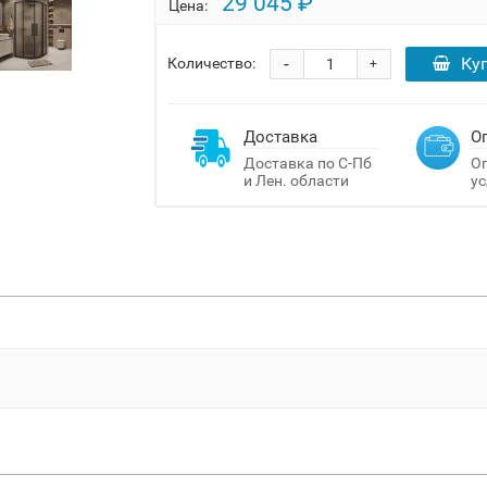
29 045 ₽
Цена:
-
Ку
Количество:
+
Доставка
О
Доставка по С-Пб
Оп
и Лен. области
ус