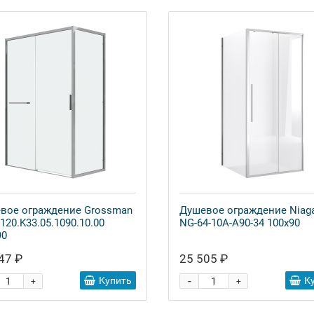
вое ограждение Grossman
Душевое ограждение Niag
 120.K33.05.1090.10.00
NG-64-10A-A90-34 100x90
90
47 ₽
25 505 ₽
-
Купить
К
+
+