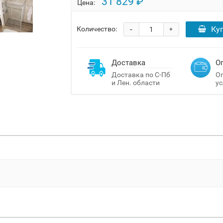
31 829 ₽
Цена:
-
Ку
Количество:
+
Доставка
О
Доставка по С-Пб
Оп
и Лен. области
ус