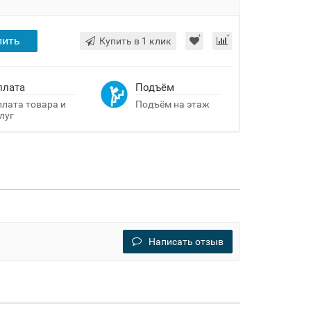
пить
Купить в 1 клик
плата
Подъём
лата товара и
Подъём на этаж
луг
Написать отзыв