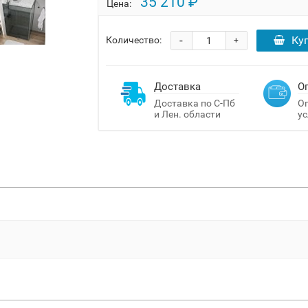
35 210 ₽
Цена:
-
Ку
Количество:
+
Доставка
О
Доставка по С-Пб
Оп
и Лен. области
ус