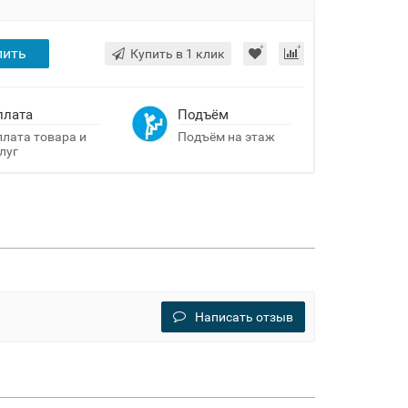
пить
Купить в 1 клик
плата
Подъём
лата товара и
Подъём на этаж
луг
Написать отзыв