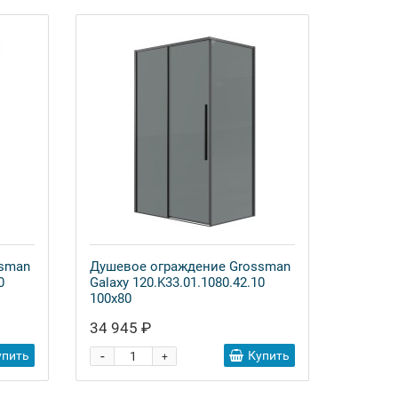
ssman
Душевое ограждение Grossman
0
Galaxy 120.K33.01.1080.42.10
100x80
34 945 ₽
-
упить
Купить
+