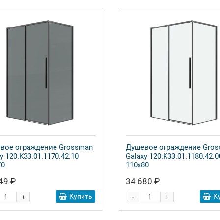
вое ограждение Grossman
Душевое ограждение Gro
y 120.K33.01.1170.42.10
Galaxy 120.K33.01.1180.42.0
70
110x80
49 ₽
34 680 ₽
-
Купить
К
+
+