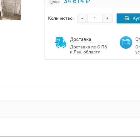
34 614 ₽
Цена:
-
Ку
Количество:
+
Доставка
О
Доставка по С-Пб
Оп
и Лен. области
ус