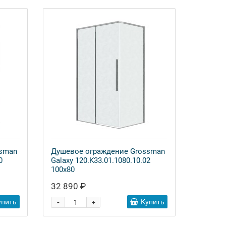
ssman
Душевое ограждение Grossman
0
Galaxy 120.K33.01.1080.10.02
100x80
32 890 ₽
-
упить
Купить
+