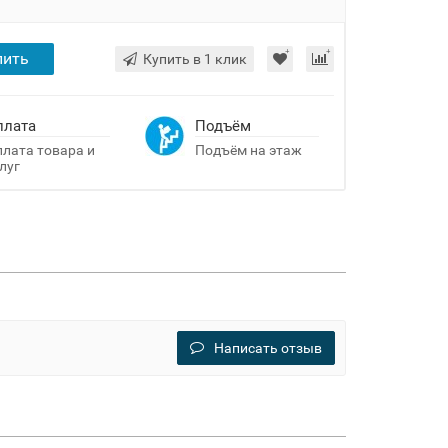
пить
Купить в 1 клик
плата
Подъём
лата товара и
Подъём на этаж
луг
Написать отзыв