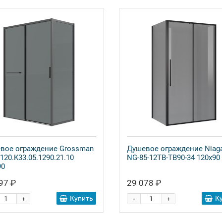
вое ограждение Grossman
Душевое ограждение Niag
 120.K33.05.1290.21.10
NG-85-12TB-TB90-34 120x90
90
97 ₽
29 078 ₽
-
Купить
К
+
+