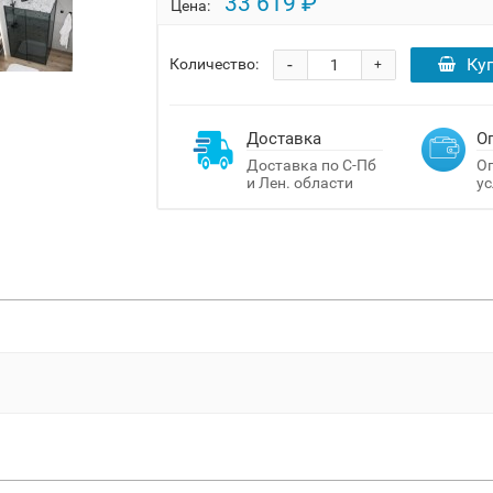
33 619 ₽
Цена:
-
Ку
Количество:
+
Доставка
О
Доставка по С-Пб
Оп
и Лен. области
ус