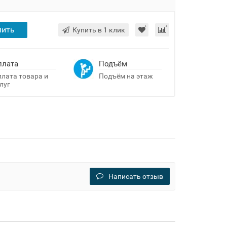
пить
Купить в 1 клик
плата
Подъём
лата товара и
Подъём на этаж
луг
Написать отзыв