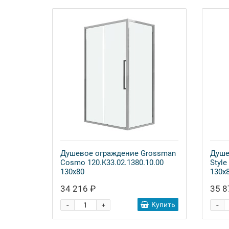
Душевое ограждение Grossman
Душе
Cosmo 120.K33.02.1380.10.00
Style
130x80
130x
34 216 ₽
35 8
-
-
Купить
+