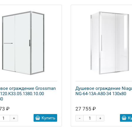
вое ограждение Grossman
Душевое ограждение Niag
 120.K33.05.1380.10.00
NG-64-13A-A80-34 130x80
80
73 ₽
27 755 ₽
-
Купить
К
+
+