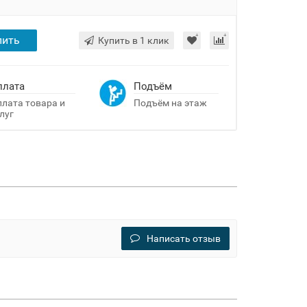
пить
Купить в 1 клик
плата
Подъём
лата товара и
Подъём на этаж
луг
Написать отзыв