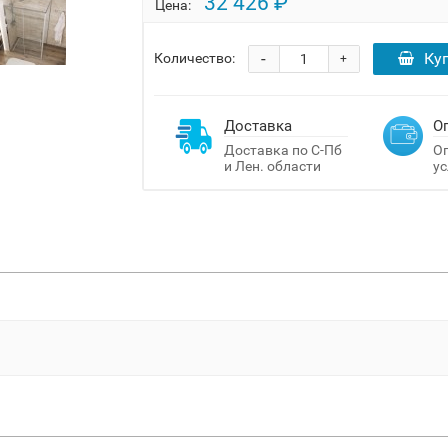
32 426 ₽
Цена:
-
Ку
Количество:
+
Доставка
О
Доставка по С-Пб
Оп
и Лен. области
ус