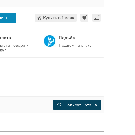
пить
Купить в 1 клик
плата
Подъём
лата товара и
Подъём на этаж
луг
Написать отзыв