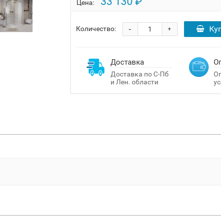
33 130 ₽
Цена:
-
Ку
Количество:
+
Доставка
О
Доставка по С-Пб
Оп
и Лен. области
ус