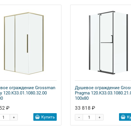
вое ограждение Grossman
Душевое ограждение Gro
y 120.K33.01.1080.32.00
Pragma 120.K33.03.1080.21.
80
100x80
52 ₽
33 818 ₽
-
Купить
К
+
+