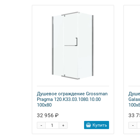
Душевое ограждение Grossman
Душе
Pragma 120.K33.03.1080.10.00
Galax
100x80
100x
32 956 ₽
33 7
-
-
Купить
+