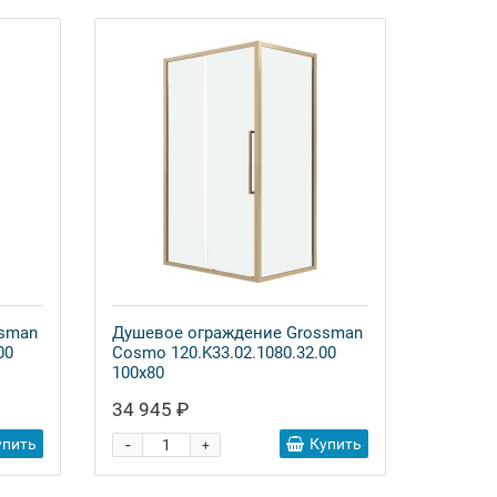
ssman
Душевое ограждение Grossman
00
Cosmo 120.K33.02.1080.32.00
100x80
34 945 ₽
-
упить
Купить
+