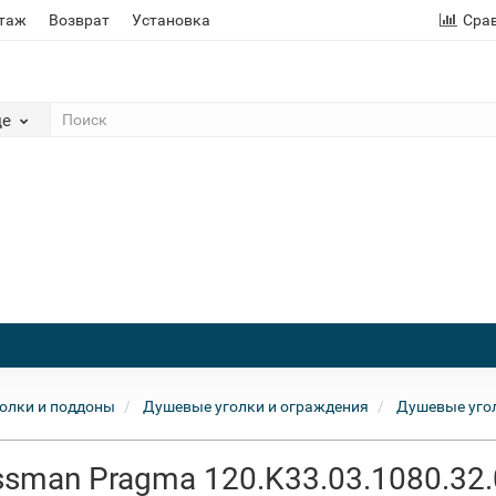
этаж
Возврат
Установка
Сра
де
олки и поддоны
Душевые уголки и ограждения
Душевые уго
sman Pragma 120.K33.03.1080.32.