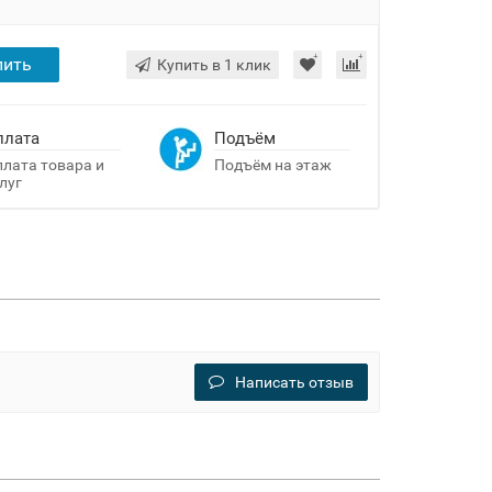
пить
Купить в 1 клик
плата
Подъём
лата товара и
Подъём на этаж
луг
Написать отзыв