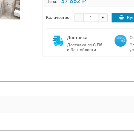
37 862 ₽
Цена:
-
Ку
Количество:
+
Доставка
О
Доставка по С-Пб
Оп
и Лен. области
ус