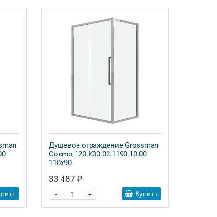
ssman
Душевое ограждение Grossman
00
Cosmo 120.K33.02.1190.10.00
110x90
33 487 ₽
-
упить
Купить
+