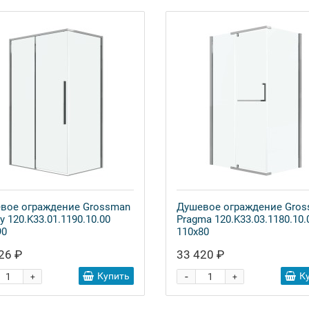
вое ограждение Grossman
Душевое ограждение Gro
y 120.K33.01.1190.10.00
Pragma 120.K33.03.1180.10.
90
110x80
26 ₽
33 420 ₽
-
Купить
К
+
+