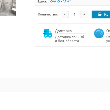
34 879 ₽
Цена:
-
Ку
Количество:
+
Доставка
О
Доставка по С-Пб
Оп
и Лен. области
ус