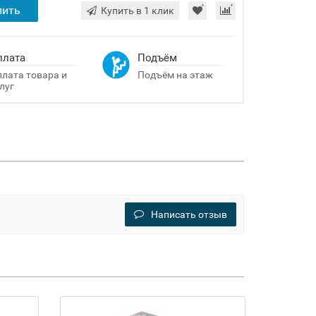
пить
Купить в 1 клик
плата
Подъём
лата товара и
Подъём на этаж
луг
Написать отзыв