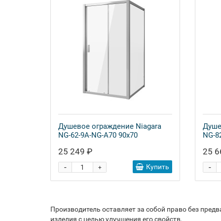
Душевое ограждение Niagara
Душе
NG-62-9A-NG-A70 90x70
NG-8
25 249 ₽
25 6
-
-
Купить
+
Производитель оставляет за собой право без пред
изделия с целью улучшения его свойств.