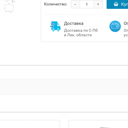
-
Ку
Количество:
+
Доставка
О
Доставка по С-Пб
Оп
и Лен. области
ус