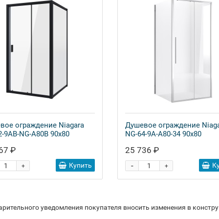
вое ограждение Niagara
Душевое ограждение Niag
2-9AB-NG-A80B 90x80
NG-64-9A-A80-34 90x80
67 ₽
25 736 ₽
-
Купить
К
+
+
варительного уведомления покупателя вносить изменения в констр