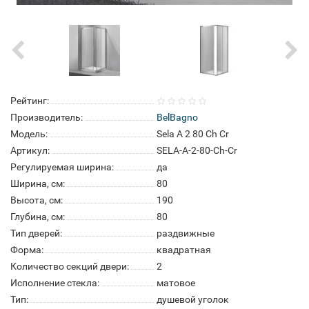
Рейтинг:
Производитель:
BelBagno
Модель:
Sela A 2 80 Ch Cr
Артикул:
SELA-A-2-80-Ch-Cr
Регулируемая ширина:
да
Ширина, см:
80
Высота, см:
190
Глубина, см:
80
Тип дверей:
раздвижные
Форма:
квадратная
Количество секций двери:
2
Исполнение стекла:
матовое
Тип:
душевой уголок