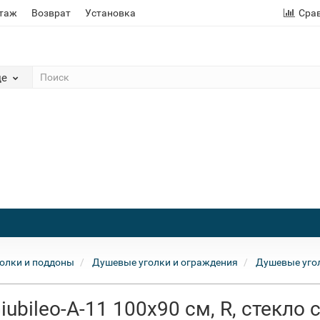
этаж
Возврат
Установка
Сра
де
олки и поддоны
Душевые уголки и ограждения
Душевые угол
ubileo-A-11 100x90 см, R, стекло 