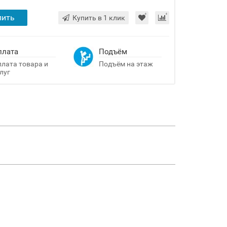
пить
Купить в 1 клик
плата
Подъём
лата товара и
Подъём на этаж
луг