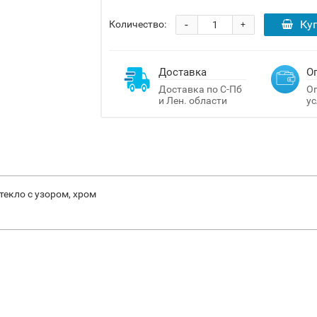
-
Ку
Количество:
+
Доставка
О
Доставка по С-Пб
Оп
и Лен. области
ус
стекло с узором, хром