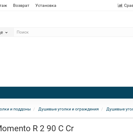
этаж
Возврат
Установка
Сра
де
олки и поддоны
Душевые уголки и ограждения
Душевые угол
omento R 2 90 C Cr