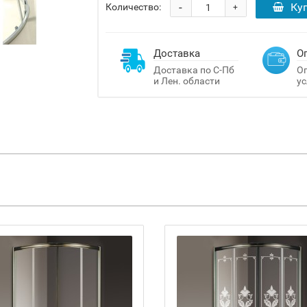
-
Ку
Количество:
+
Доставка
О
Доставка по С-Пб
Оп
и Лен. области
ус