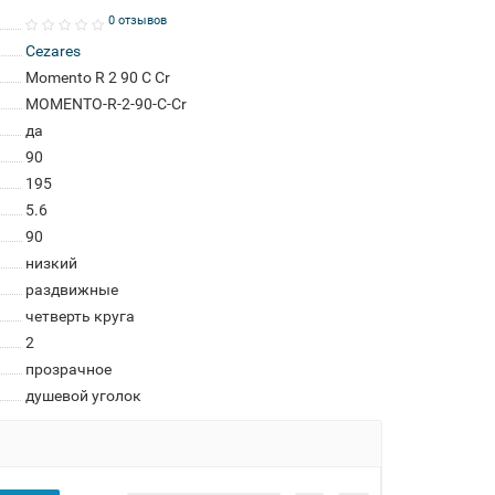
0 отзывов
Cezares
Momento R 2 90 C Cr
MOMENTO-R-2-90-C-Cr
да
90
195
5.6
90
низкий
раздвижные
четверть круга
2
прозрачное
душевой уголок