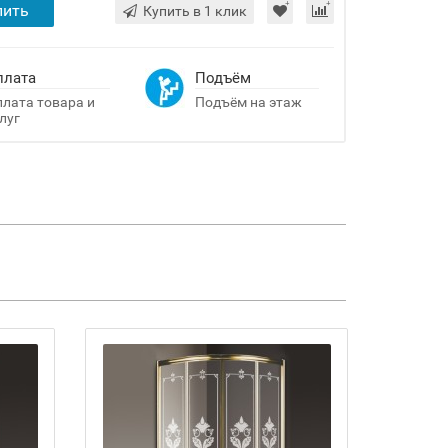
пить
Купить в 1 клик
плата
Подъём
лата товара и
Подъём на этаж
луг