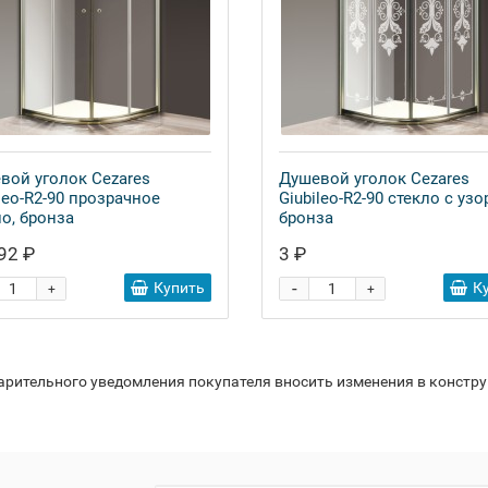
вой уголок Cezares
Душевой уголок Cezares
leo-R2-90 прозрачное
Giubileo-R2-90 стекло с узо
ло, бронза
бронза
92 ₽
3 ₽
-
Купить
К
+
+
варительного уведомления покупателя вносить изменения в констр