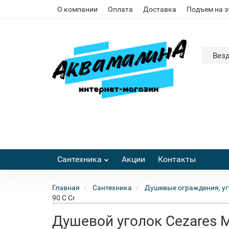
О компании
Оплата
Доставка
Подъем на 
Вез
Сантехника
Акции
Контакты
Главная
Сантехника
Душевые ограждения, уг
90 C Cr
Душевой уголок Cezares M