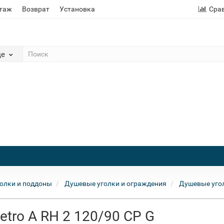
этаж
Возврат
Установка
Сра
де
олки и поддоны
Душевые уголки и ограждения
Душевые угол
etro A RH 2 120/90 CP G