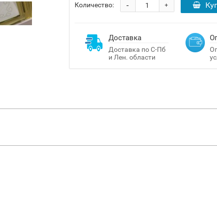
-
Ку
Количество:
+
Доставка
О
Доставка по С-Пб
Оп
и Лен. области
ус