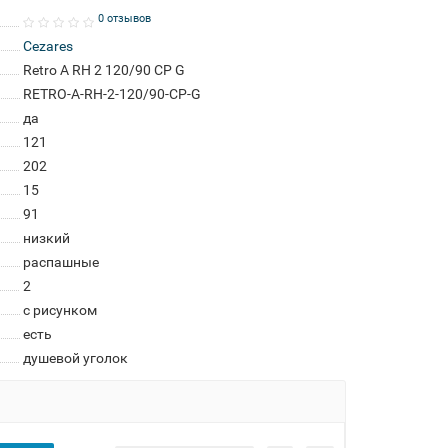
0 отзывов
Cezares
Retro A RH 2 120/90 CP G
RETRO-A-RH-2-120/90-CP-G
да
121
202
15
91
низкий
распашные
2
с рисунком
есть
душевой уголок