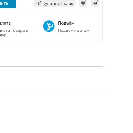
пить
Купить в 1 клик
плата
Подъём
лата товара и
Подъём на этаж
луг