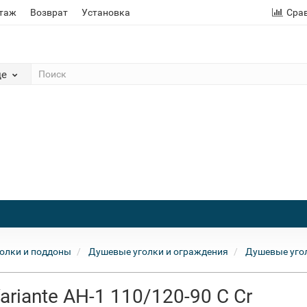
этаж
Возврат
Установка
Сра
де
олки и поддоны
Душевые уголки и ограждения
Душевые угол
riante AH-1 110/120-90 C Cr