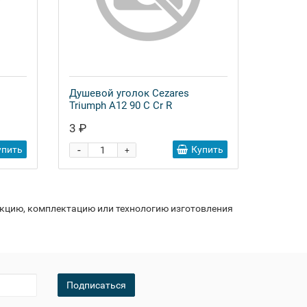
Душевой уголок Cezares
Triumph A12 90 C Cr R
3 ₽
-
упить
Купить
+
укцию, комплектацию или технологию изготовления
Подписаться