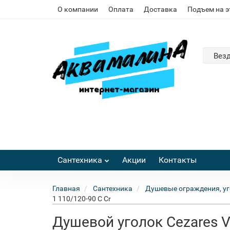
О компании
Оплата
Доставка
Подъем на 
Вез
Сантехника
Акции
Контакты
Главная
Сантехника
Душевые ограждения, уг
1 110/120-90 C Cr
Душевой уголок Cezares Va