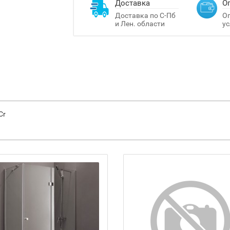
Доставка
О
Доставка по С-Пб
Оп
и Лен. области
ус
Cr