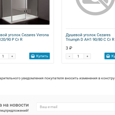
вой уголок Cezares Verona
Душевой уголок Cezares
20/90 P Cr R
Triumph D AH1 90/80 C Cr R
3 ₽
-
Купить
К
+
+
варительного уведомления покупателя вносить изменения в констр
а на новости
спецпредложений!