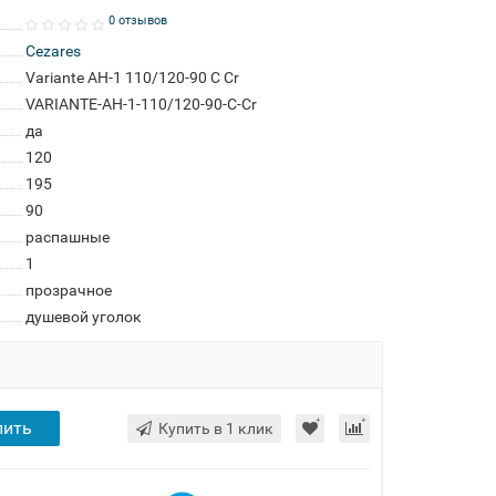
0 отзывов
Cezares
Variante AH-1 110/120-90 C Cr
VARIANTE-AH-1-110/120-90-C-Cr
да
120
195
90
распашные
1
прозрачное
душевой уголок
пить
Купить в 1 клик