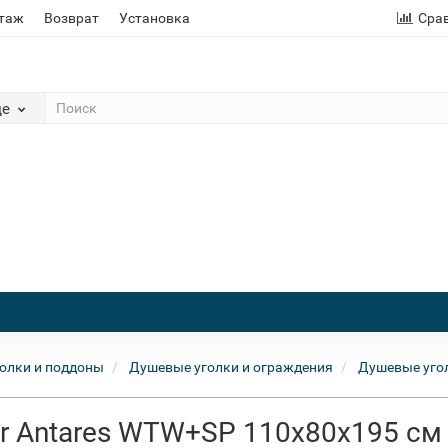
этаж
Возврат
Установка
Сра
де
олки и поддоны
Душевые уголки и ограждения
Душевые угол
r Antares WTW+SP 110х80х195 см