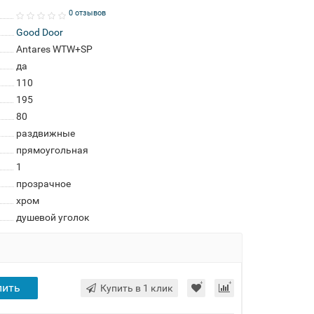
0 отзывов
Good Door
Antares WTW+SP
да
110
195
80
раздвижные
прямоугольная
1
прозрачное
хром
душевой уголок
пить
Купить в 1 клик