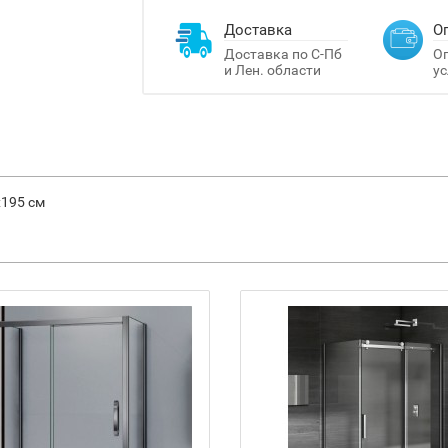
Доставка
О
Доставка по С-Пб
Оп
и Лен. области
ус
х195 см