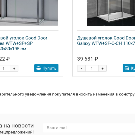
вой уголок Good Door
Душевой уголок Good Doo
res WTW+SP+SP
Galaxy WTW+SP-C-CH 110x7
80х80х195 см
22 ₽
39 681 ₽
-
Купить
К
+
+
варительного уведомления покупателя вносить изменения в констр
а на новости
спецпредложений!