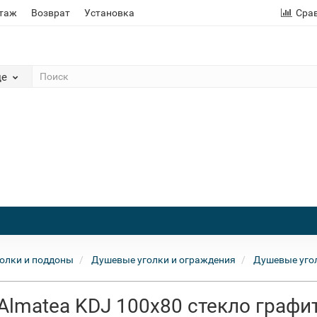
этаж
Возврат
Установка
Сра
де
олки и поддоны
Душевые уголки и ограждения
Душевые уго
Almatea KDJ 100x80 стекло графи