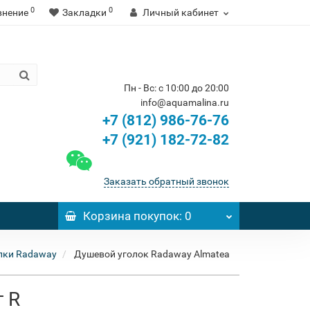
0
0
внение
Закладки
Личный кабинет
Пн - Вс: с 10:00 до 20:00
info@aquamalina.ru
+7 (812) 986-76-76
+7 (921) 182-72-82
Заказать обратный звонок
Корзина
покупок
: 0
лки Radaway
Душевой уголок Radaway Almatea
т R