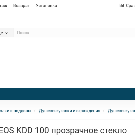
этаж
Возврат
Установка
Сра
де
олки и поддоны
Душевые уголки и ограждения
Душевые уго
EOS KDD 100 прозрачное стекло