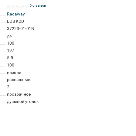
0 отзывов
Radaway
EOS KDD
37223-01-01N
да
100
197
5.5
100
низкий
распашные
2
прозрачное
душевой уголок