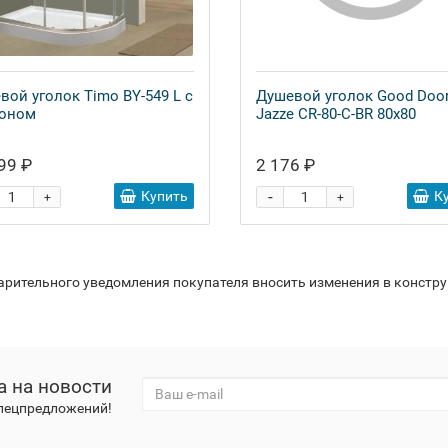
вой уголок Timo BY-549 L с
Душевой уголок Good Doo
оном
Jazze CR-80-C-BR 80x80
99 ₽
2 176 ₽
-
Купить
К
+
+
варительного уведомления покупателя вносить изменения в констр
а на новости
спецпредложений!