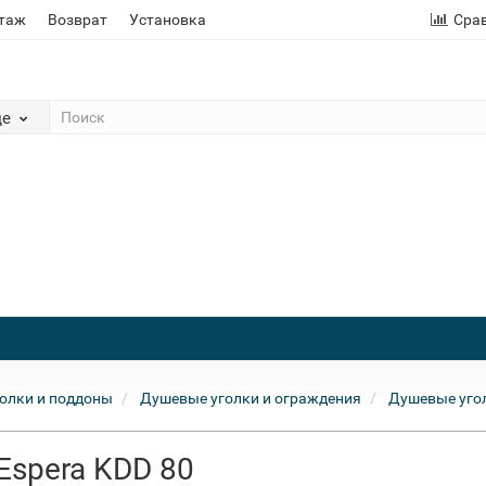
этаж
Возврат
Установка
Сра
де
олки и поддоны
Душевые уголки и ограждения
Душевые уго
Espera KDD 80