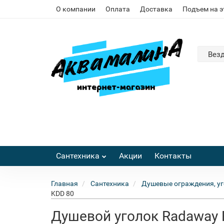
О компании
Оплата
Доставка
Подъем на 
Вез
Сантехника
Акции
Контакты
Главная
Сантехника
Душевые ограждения, уг
KDD 80
Душевой уголок Radaway 