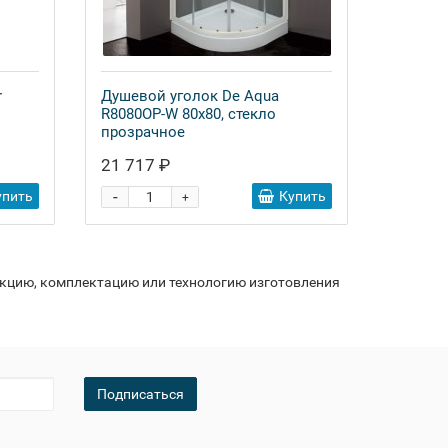
r
Душевой уголок De Aqua
R8080OP-W 80х80, стекло
прозрачное
21 717 ₽
-
упить
Купить
+
укцию, комплектацию или технологию изготовления
Подписаться