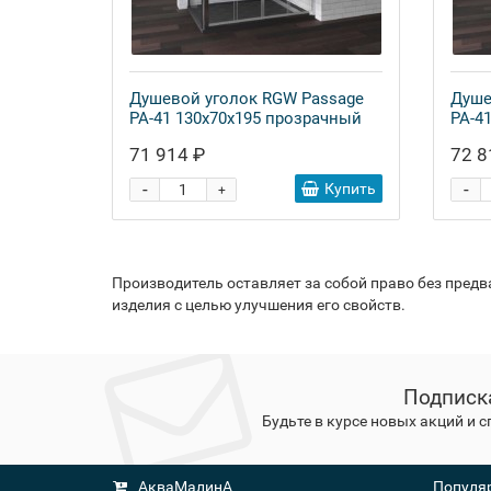
Душевой уголок RGW Passage
Душе
PA-41 130х70х195 прозрачный
PA-4
71 914 ₽
72 8
-
-
Купить
+
Производитель оставляет за собой право без пред
изделия с целью улучшения его свойств.
Подписк
Будьте в курсе новых акций и 
АкваМалинА
Популяр