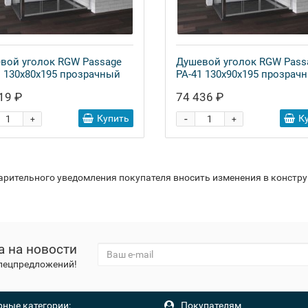
вой уголок RGW Passage
Душевой уголок RGW Pass
1 130х80х195 прозрачный
PA-41 130х90х195 прозрач
19 ₽
74 436 ₽
-
Купить
К
+
+
варительного уведомления покупателя вносить изменения в констр
а на новости
спецпредложений!
ные категории:
Покупателям