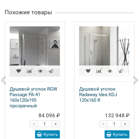
Похожие товары
Душевой уголок RGW
Душевой уголок
Passage PA-41
Radaway Idea KDJ
160х120х195
120x160 R
прозрачный
84 096 ₽
132 948 ₽
-
-
+
+
Купить
Купить