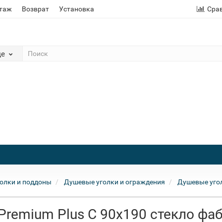
этаж
Возврат
Установка
Сра
де
олки и поддоны
Душевые уголки и ограждения
Душевые уго
Premium Plus C 90x190 стекло фа