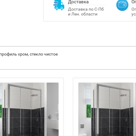
Доставка
О
Доставка по С-Пб
Оп
и Лен. области
ус
профиль хром, стекло чистое