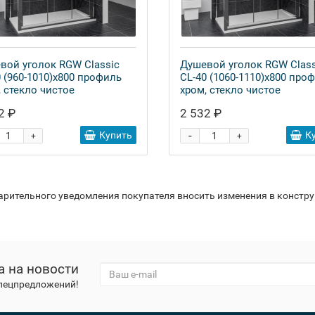
вой уголок RGW Classic
Душевой уголок RGW Class
0 (960-1010)х800 профиль
CL-40 (1060-1110)х800 про
, стекло чистое
хром, стекло чистое
2 ₽
2 532 ₽
-
Купить
К
+
+
варительного уведомления покупателя вносить изменения в констр
а на новости
спецпредложений!