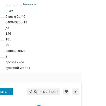
0 отзывов
RGW
Classic CL-40
040940258-11
да
126
185
79
раздвижные
2
прозрачное
душевой уголок
пить
Купить в 1 клик