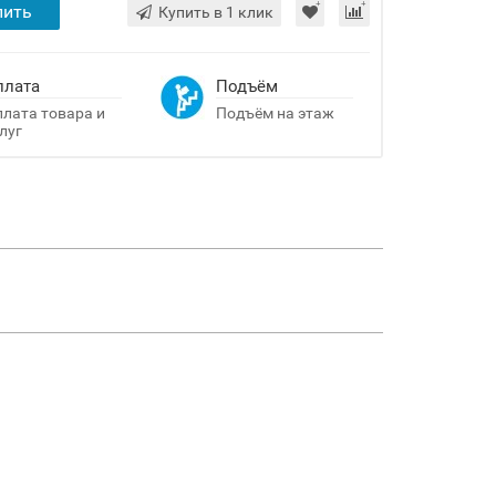
пить
Купить в 1 клик
плата
Подъём
лата товара и
Подъём на этаж
луг