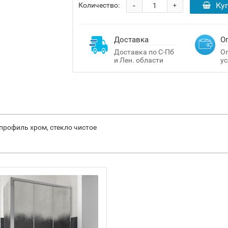
-
Ку
Количество:
+
Доставка
О
Доставка по С-Пб
Оп
и Лен. области
ус
профиль хром, стекло чистое