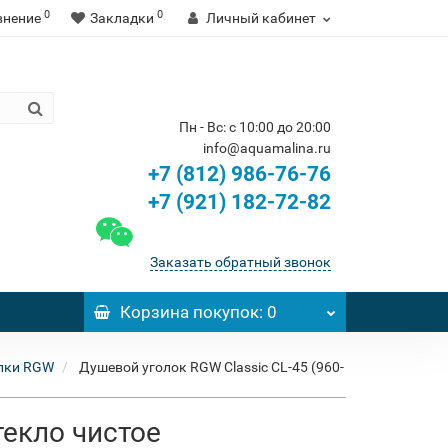
0
0
внение
Закладки
Личный кабинет
Пн - Вс: с 10:00 до 20:00
info@aquamalina.ru
+7 (812) 986-76-76
+7 (921) 182-72-82
Заказать обратный звонок
Корзина
покупок
: 0
лки RGW
Душевой уголок RGW Classic CL-45 (960-
текло чистое