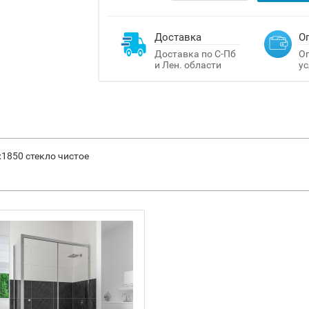
Доставка
О
Доставка по С-Пб
Оп
и Лен. области
ус
x1850 стекло чистое