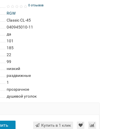
0 отзывов
RGW
Classic CL-45
040945010-11
да
101
185
22
99
низкий
раздвижные
1
прозрачное
душевой уголок
пить
Купить в 1 клик