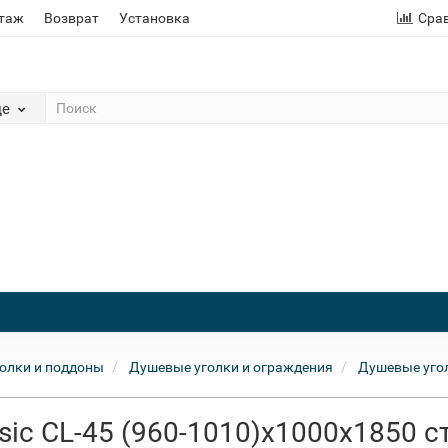
этаж
Возврат
Установка
Сра
де
олки и поддоны
Душевые уголки и ограждения
Душевые уго
ic CL-45 (960-1010)x1000x1850 с