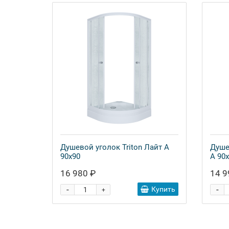
Душевой уголок Triton Лайт А
Душе
90х90
А 90
16 980 ₽
14 9
-
-
Купить
+