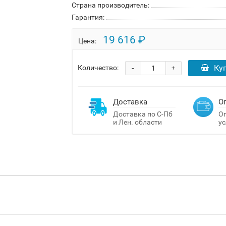
Страна производитель:
Гарантия:
19 616 ₽
Цена:
-
Ку
Количество:
+
Доставка
О
Доставка по С-Пб
Оп
и Лен. области
ус