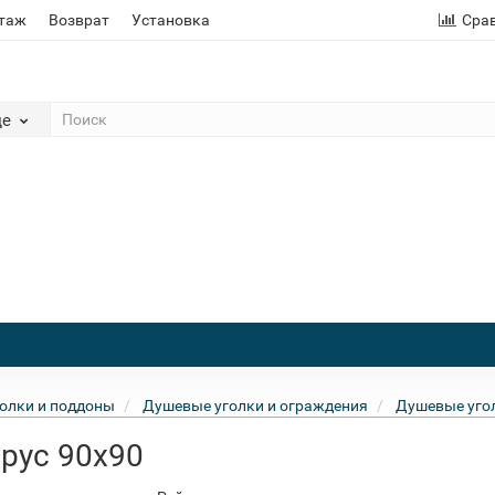
этаж
Возврат
Установка
Сра
де
олки и поддоны
Душевые уголки и ограждения
Душевые угол
друс 90x90