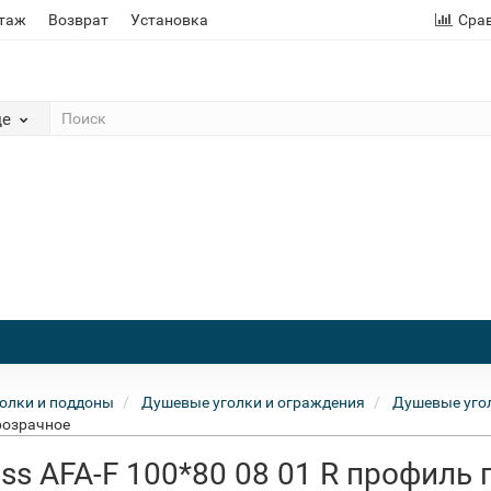
этаж
Возврат
Установка
Сра
де
олки и поддоны
Душевые уголки и ограждения
Душевые угол
прозрачное
ss AFA-F 100*80 08 01 R профиль 