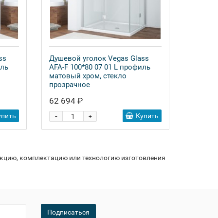
ss
Душевой уголок Vegas Glass
иль
AFA-F 100*80 07 01 L профиль
матовый хром, стекло
прозрачное
62 694 ₽
-
упить
Купить
+
укцию, комплектацию или технологию изготовления
Подписаться