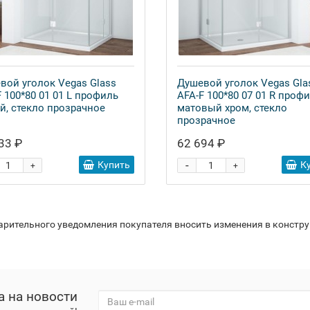
вой уголок Vegas Glass
Душевой уголок Vegas Gla
F 100*80 01 01 L профиль
AFA-F 100*80 07 01 R проф
й, стекло прозрачное
матовый хром, стекло
прозрачное
33 ₽
62 694 ₽
-
Купить
К
+
+
варительного уведомления покупателя вносить изменения в констр
а на новости