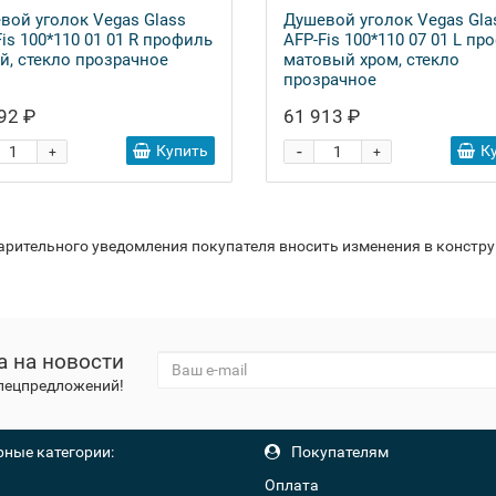
вой уголок Vegas Glass
Душевой уголок Vegas Gla
is 100*110 01 01 R профиль
AFP-Fis 100*110 07 01 L пр
й, стекло прозрачное
матовый хром, стекло
прозрачное
92 ₽
61 913 ₽
-
Купить
К
+
+
варительного уведомления покупателя вносить изменения в констр
а на новости
спецпредложений!
ные категории:
Покупателям
Оплата