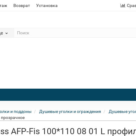
этаж
Возврат
Установка
Сра
де
олки и поддоны
Душевые уголки и ограждения
Душевые угол
о прозрачное
ss AFP-Fis 100*110 08 01 L профи