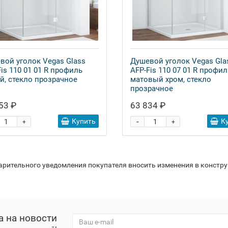
вой уголок Vegas Glass
Душевой уголок Vegas Gla
is 110 01 01 R профиль
AFP-Fis 110 07 01 R профил
й, стекло прозрачное
матовый хром, стекло
прозрачное
53 ₽
63 834 ₽
-
Купить
К
+
+
варительного уведомления покупателя вносить изменения в констр
а на новости