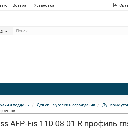
этаж
Возврат
Установка
Сра
де
олки и поддоны
Душевые уголки и ограждения
Душевые угол
озрачное
ss AFP-Fis 110 08 01 R профиль г