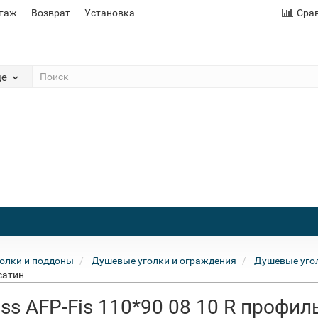
этаж
Возврат
Установка
Сра
де
олки и поддоны
Душевые уголки и ограждения
Душевые угол
сатин
ss AFP-Fis 110*90 08 10 R профил