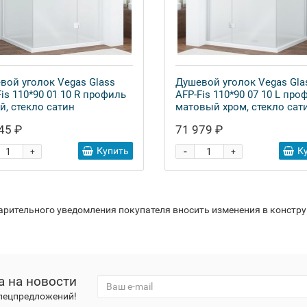
вой уголок Vegas Glass
Душевой уголок Vegas Gla
is 110*90 01 10 R профиль
AFP-Fis 110*90 07 10 L про
й, стекло сатин
матовый хром, стекло сат
45 ₽
71 979 ₽
-
Купить
К
+
+
варительного уведомления покупателя вносить изменения в констр
а на новости
спецпредложений!