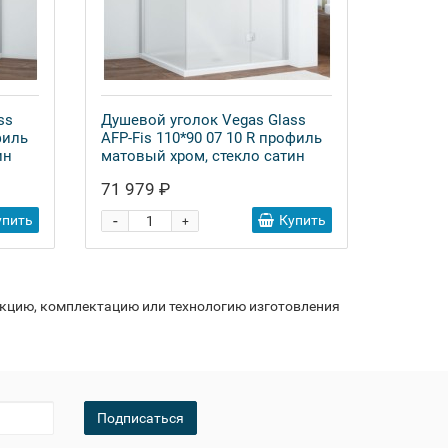
ss
Душевой уголок Vegas Glass
филь
AFP-Fis 110*90 07 10 R профиль
ин
матовый хром, стекло сатин
71 979 ₽
-
упить
Купить
+
укцию, комплектацию или технологию изготовления
Подписаться