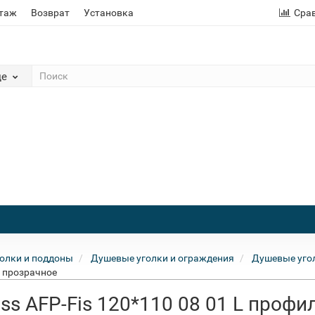
этаж
Возврат
Установка
Сра
де
олки и поддоны
Душевые уголки и ограждения
Душевые угол
о прозрачное
ss AFP-Fis 120*110 08 01 L профи