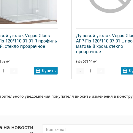
вой уголок Vegas Glass
Душевой уголок Vegas Gla
is 120*110 01 01 R профиль
AFP-Fis 120*110 07 01 L пр
й, стекло прозрачное
матовый хром, стекло
прозрачное
15 ₽
65 312 ₽
-
Купить
К
+
+
варительного уведомления покупателя вносить изменения в констр
а на новости