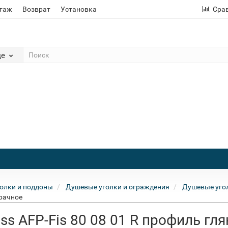
этаж
Возврат
Установка
Сра
де
олки и поддоны
Душевые уголки и ограждения
Душевые угол
зрачное
ss AFP-Fis 80 08 01 R профиль гл