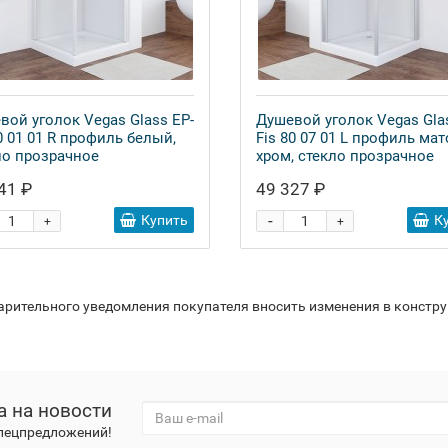
вой уголок Vegas Glass EP-
Душевой уголок Vegas Gla
0 01 01 R профиль белый,
Fis 80 07 01 L профиль ма
ло прозрачное
хром, стекло прозрачное
41 ₽
49 327 ₽
-
Купить
К
+
+
варительного уведомления покупателя вносить изменения в констр
а на новости
спецпредложений!