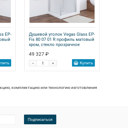
ss EP-
Душевой уголок Vegas Glass EP-
товый
Fis 80 07 01 R профиль матовый
хром, стекло прозрачное
49 327 ₽
-
упить
Купить
+
укцию, комплектацию или технологию изготовления
Подписаться