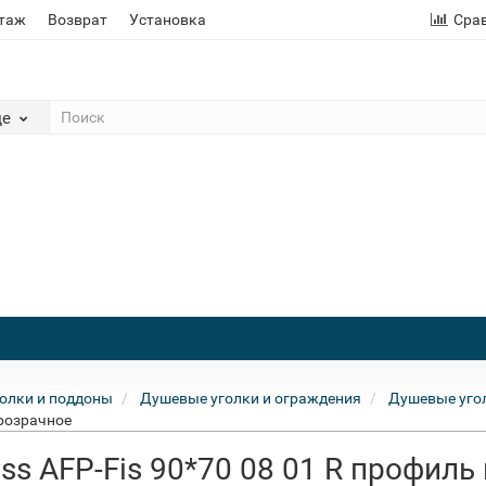
этаж
Возврат
Установка
Сра
де
олки и поддоны
Душевые уголки и ограждения
Душевые угол
прозрачное
ss AFP-Fis 90*70 08 01 R профиль