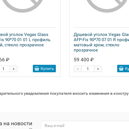
вой уголок Vegas Glass
Душевой уголок Vegas Gla
is 90*70 01 01 L профиль
AFP-Fis 90*70 07 01 R проф
й, стекло прозрачное
матовый хром, стекло
прозрачное
66 ₽
59 400 ₽
-
Купить
К
+
+
варительного уведомления покупателя вносить изменения в констр
а на новости