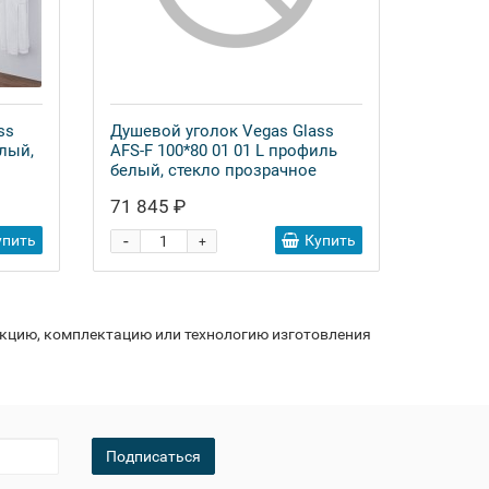
ss
Душевой уголок Vegas Glass
елый,
AFS-F 100*80 01 01 L профиль
белый, стекло прозрачное
71 845 ₽
-
упить
Купить
+
укцию, комплектацию или технологию изготовления
Подписаться