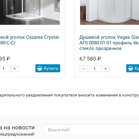
вой уголок Cezares Crystal-
Душевой уголок Vegas Gla
-80-C-Cr
AFS 0080 01 01 профиль б
стекло прозрачное
95 ₽
67 580 ₽
-
Купить
К
+
+
варительного уведомления покупателя вносить изменения в констр
а на новости
спецпредложений!