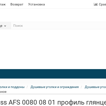
этаж
Возврат
Установка
Сра
де
олки и поддоны
Душевые уголки и ограждения
Душевые угол
чное
ss AFS 0080 08 01 профиль глянц