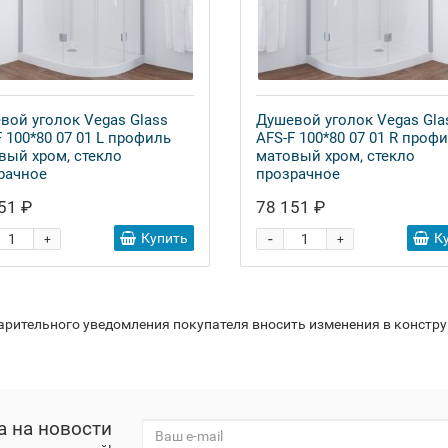
вой уголок Vegas Glass
Душевой уголок Vegas Gla
F 100*80 07 01 L профиль
AFS-F 100*80 07 01 R проф
вый хром, стекло
матовый хром, стекло
рачное
прозрачное
51 ₽
78 151 ₽
-
Купить
К
+
+
варительного уведомления покупателя вносить изменения в констр
а на новости