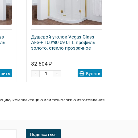
ss
Душевой уголок Vegas Glass
иль
AFS-F 100*80 09 01 L профиль
золото, стекло прозрачное
82 604 ₽
-
упить
Купить
+
укцию, комплектацию или технологию изготовления
Подписаться