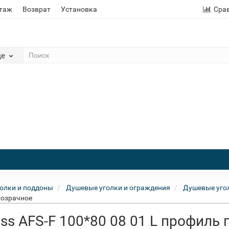
этаж
Возврат
Установка
Сра
де
олки и поддоны
Душевые уголки и ограждения
Душевые угол
розрачное
ss AFS-F 100*80 08 01 L профиль 