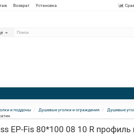
этаж
Возврат
Установка
Сра
де
олки и поддоны
Душевые уголки и ограждения
Душевые угол
сатин
ss EP-Fis 80*100 08 10 R профиль