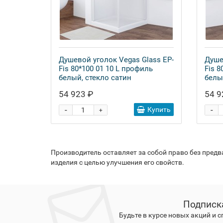
Душевой уголок Vegas Glass EP-
Душе
Fis 80*100 01 10 L профиль
Fis 8
белый, стекло сатин
белы
54 923 ₽
54 9
-
-
Купить
+
Производитель оставляет за собой право без пред
изделия с целью улучшения его свойств.
Подписк
Будьте в курсе новых акций и 