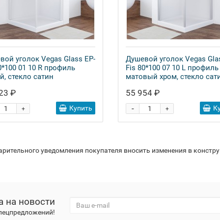
вой уголок Vegas Glass EP-
Душевой уголок Vegas Gla
0*100 01 10 R профиль
Fis 80*100 07 10 L профиль
й, стекло сатин
матовый хром, стекло сат
23 ₽
55 954 ₽
-
Купить
К
+
+
варительного уведомления покупателя вносить изменения в констр
а на новости
спецпредложений!