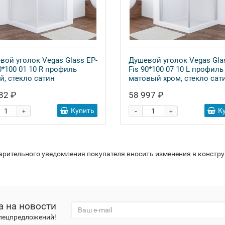
вой уголок Vegas Glass EP-
Душевой уголок Vegas Gla
0*100 01 10 R профиль
Fis 90*100 07 10 L профиль
й, стекло сатин
матовый хром, стекло сат
82 ₽
58 997 ₽
-
Купить
К
+
+
варительного уведомления покупателя вносить изменения в констр
а на новости
спецпредложений!