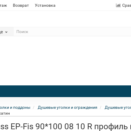
этаж
Возврат
Установка
Сра
де
олки и поддоны
Душевые уголки и ограждения
Душевые угол
сатин
ss EP-Fis 90*100 08 10 R профиль