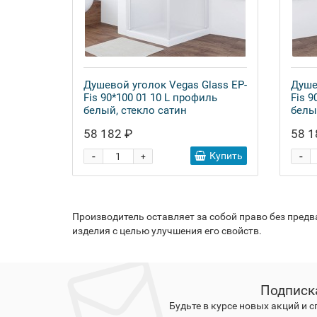
Душевой уголок Vegas Glass EP-
Душе
Fis 90*100 01 10 L профиль
Fis 9
белый, стекло сатин
белы
58 182 ₽
58 1
-
-
Купить
+
Производитель оставляет за собой право без пред
изделия с целью улучшения его свойств.
Подписк
Будьте в курсе новых акций и 