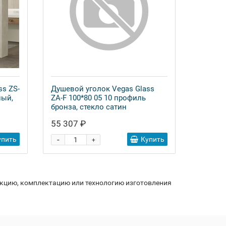
ss ZS-
Душевой уголок Vegas Glass
лый,
ZA-F 100*80 05 10 профиль
бронза, стекло сатин
55 307 ₽
-
упить
Купить
+
укцию, комплектацию или технологию изготовления