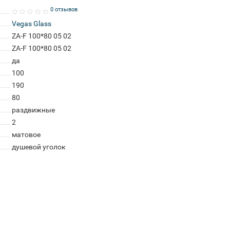
0 отзывов
Vegas Glass
ZA-F 100*80 05 02
ZA-F 100*80 05 02
да
100
190
80
раздвижные
2
матовое
душевой уголок