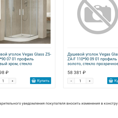
вой уголок Vegas Glass ZS-
Душевой уголок Vegas Gla
0*90 07 01 профиль
ZA-F 110*90 09 01 профиль
вый хром, стекло
золото, стекло прозрачно
рачное
98 ₽
58 381 ₽
-
Купить
К
+
+
варительного уведомления покупателя вносить изменения в констр