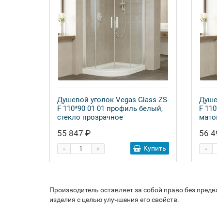
Душевой уголок Vegas Glass ZS-
Душе
F 110*90 01 01 профиль белый,
F 11
стекло прозрачное
мато
проз
55 847 ₽
56 4
-
-
Купить
+
Производитель оставляет за собой право без пред
изделия с целью улучшения его свойств.