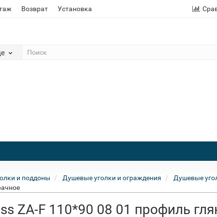
этаж
Возврат
Установка
Сра
де
олки и поддоны
Душевые уголки и ограждения
Душевые угол
рачное
ss ZA-F 110*90 08 01 профиль гл