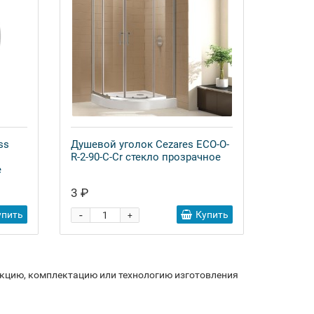
ss
Душевой уголок Cezares ECO-O-
R-2-90-C-Cr стекло прозрачное
е
3 ₽
-
упить
Купить
+
укцию, комплектацию или технологию изготовления