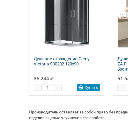
Душевое ограждение Gemy
Душе
Victoria S30202 120x90
ZA-F
брон
35 244 ₽
51 6
-
-
Купить
+
Производитель оставляет за собой право без пред
изделия с целью улучшения его свойств.