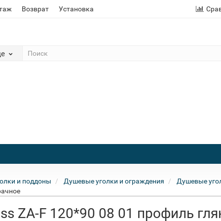
этаж
Возврат
Установка
Сра
де
олки и поддоны
Душевые уголки и ограждения
Душевые угол
рачное
ss ZA-F 120*90 08 01 профиль гл