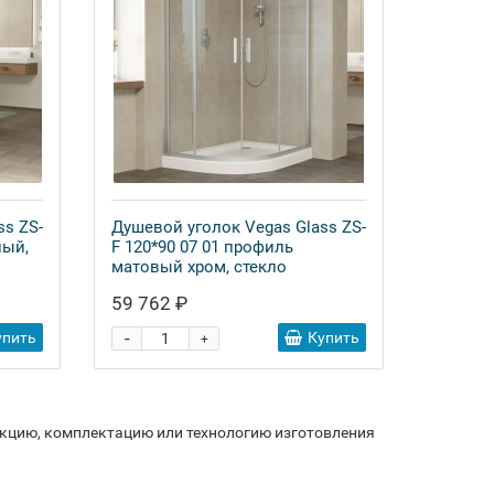
ss ZS-
Душевой уголок Vegas Glass ZS-
лый,
F 120*90 07 01 профиль
матовый хром, стекло
прозрачное
59 762 ₽
-
упить
Купить
+
укцию, комплектацию или технологию изготовления