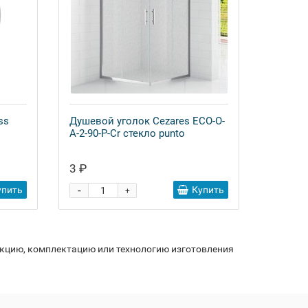
ss
Душевой уголок Cezares ECO-O-
A-2-90-P-Cr стекло punto
3 ₽
-
упить
Купить
+
укцию, комплектацию или технологию изготовления