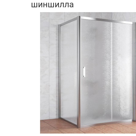
шиншилла