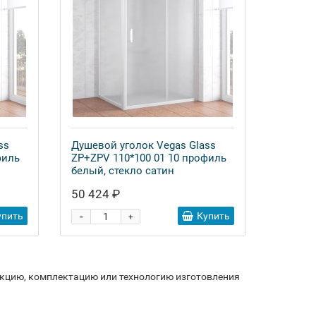
ss
Душевой уголок Vegas Glass
филь
ZP+ZPV 110*100 01 10 профиль
белый, стекло сатин
50 424 ₽
-
упить
Купить
+
укцию, комплектацию или технологию изготовления