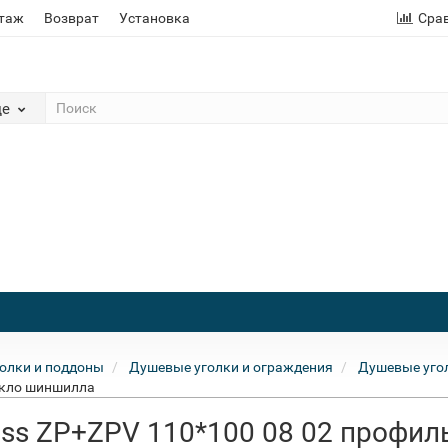
этаж
Возврат
Установка
Сра
де
олки и поддоны
Душевые уголки и ограждения
Душевые угол
екло шиншилла
ass ZP+ZPV 110*100 08 02 профил