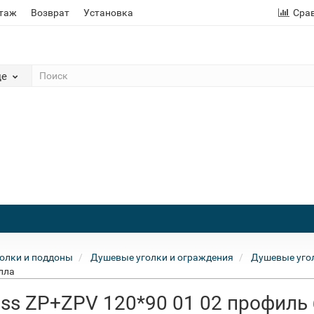
этаж
Возврат
Установка
Сра
де
олки и поддоны
Душевые уголки и ограждения
Душевые угол
лла
ass ZP+ZPV 120*90 01 02 профиль