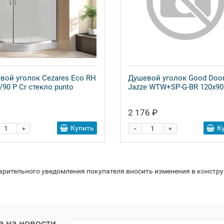
вой уголок Cezares Eco RH
Душевой уголок Good Doo
/90 P Cr стекло punto
Jazze WTW+SP-G-BR 120x90
2 176 ₽
-
Купить
К
+
+
варительного уведомления покупателя вносить изменения в констр
а на новости