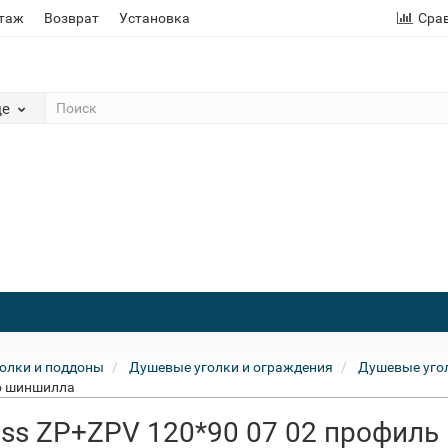
этаж
Возврат
Установка
Сра
де
олки и поддоны
Душевые уголки и ограждения
Душевые угол
ло шиншилла
ass ZP+ZPV 120*90 07 02 профиль