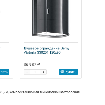
r
Душевое ограждение Gemy
Victoria S30201 120x90
36 987 ₽
-
упить
Купить
+
укцию, комплектацию или технологию изготовления