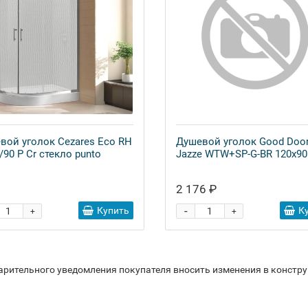
вой уголок Cezares Eco RH
Душевой уголок Good Doo
/90 P Cr стекло punto
Jazze WTW+SP-G-BR 120x90
2 176 ₽
-
Купить
К
+
+
варительного уведомления покупателя вносить изменения в констр