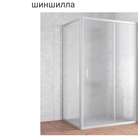
шиншилла