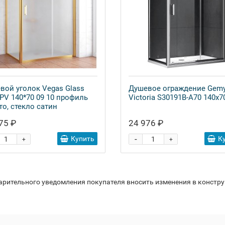
вой уголок Vegas Glass
Душевое ограждение Gem
PV 140*70 09 10 профиль
Victoria S30191B-A70 140x7
то, стекло сатин
75 ₽
24 976 ₽
-
Купить
К
+
+
варительного уведомления покупателя вносить изменения в констр