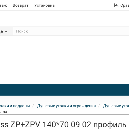
этаж
Возврат
Установка
Сра
де
олки и поддоны
Душевые уголки и ограждения
Душевые угол
илла
ass ZP+ZPV 140*70 09 02 профиль