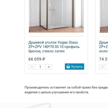
Душевой уголок Vegas Glass
Душе
ZP+ZPV 140*70 05 10 профиль
ZP+Z
бронза, стекло сатин
золо
66 059 ₽
74 3
-
-
Купить
+
Производитель оставляет за собой право без пред
изделия с целью улучшения его свойств.