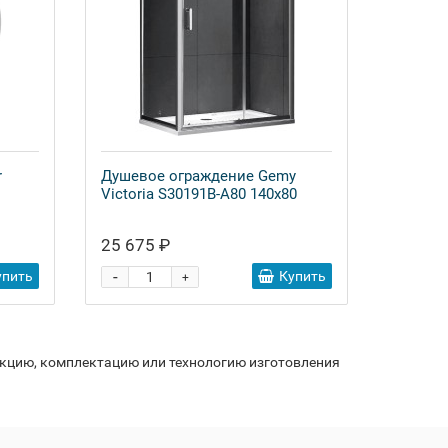
r
Душевое ограждение Gemy
Victoria S30191B-A80 140x80
25 675 ₽
-
упить
Купить
+
укцию, комплектацию или технологию изготовления