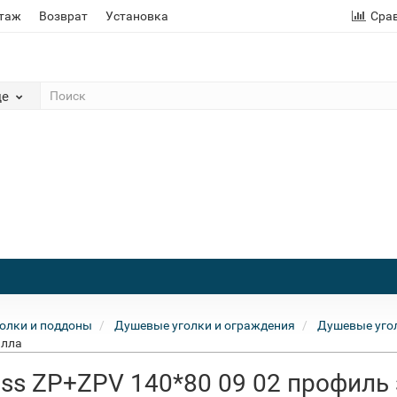
этаж
Возврат
Установка
Сра
де
олки и поддоны
Душевые уголки и ограждения
Душевые угол
илла
ass ZP+ZPV 140*80 09 02 профиль