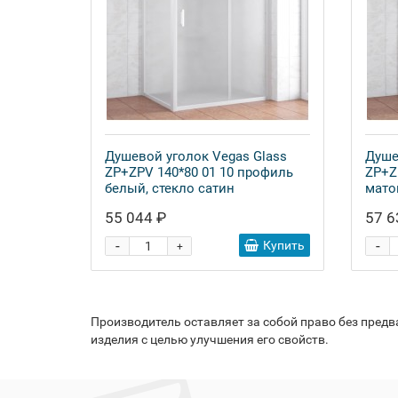
Душевой уголок Vegas Glass
Душе
ZP+ZPV 140*80 01 10 профиль
ZP+Z
белый, стекло сатин
мато
55 044 ₽
57 6
-
-
Купить
+
Производитель оставляет за собой право без пред
изделия с целью улучшения его свойств.