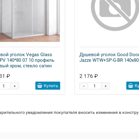
вой уголок Vegas Glass
Душевой уголок Good Doo
PV 140*80 07 10 профиль
Jazze WTW+SP-G-BR 140x80
вый хром, стекло сатин
31 ₽
2 176 ₽
-
Купить
К
+
+
варительного уведомления покупателя вносить изменения в констр