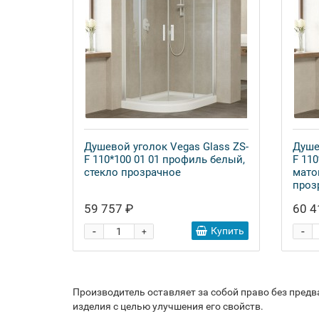
Душевой уголок Vegas Glass ZS-
Душе
F 110*100 01 01 профиль белый,
F 11
стекло прозрачное
мато
проз
59 757 ₽
60 4
-
-
Купить
+
Производитель оставляет за собой право без пред
изделия с целью улучшения его свойств.