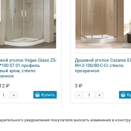
вой уголок Vegas Glass ZS-
Душевой уголок Cezares E
0*100 07 01 профиль
RH-2-100/80-C-Cr стекло
вый хром, стекло
прозрачное
рачное
12 ₽
3 ₽
-
Купить
К
+
+
варительного уведомления покупателя вносить изменения в констр