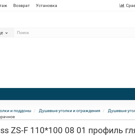
этаж
Возврат
Установка
Сра
де
олки и поддоны
Душевые уголки и ограждения
Душевые угол
зрачное
ss ZS-F 110*100 08 01 профиль г