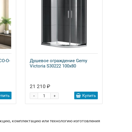
CO-O-
Душевое ограждение Gemy
Victoria S30222 100x80
21 210 ₽
-
упить
Купить
+
укцию, комплектацию или технологию изготовления