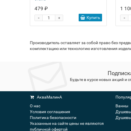
479 ₽
1 10
-
-
Купить
+
Производитель оставляет за собой право без пред
комплектацию или технологию изготовления издели
Подписк
Будьте в курсе новых акций и 
АкваМалинА
Популяр
О нас
Ванны
Условия соглашения
Душевы
Политика безопасности
Душевы
Указанные на сайте цены не являются
публичной офертой