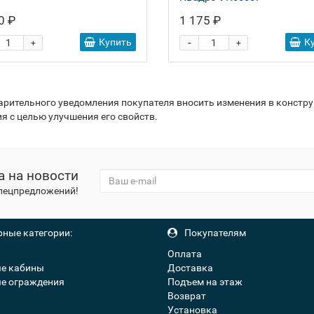
0 ₽
1 175 ₽
-
Купить
К
+
+
варительного уведомления покупателя вносить изменения в констр
я с целью улучшения его свойств.
а на новости
спецпредложений!
ные категории:
Покупателям
Оплата
е кабины
Доставка
е ограждения
Подъем на этаж
Возврат
Установка