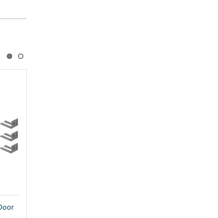
Door
Ножки для поддона Good Door
Эклипс УК00009