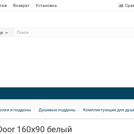
этаж
Возврат
Установка
Сра
де
олки и поддоны
Душевые поддоны
Комплектующие для душ
Door 160x90 белый