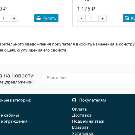
0 ₽
1 175 ₽
-
Купить
К
+
+
варительного уведомления покупателя вносить изменения в констр
я с целью улучшения его свойств.
а на новости
спецпредложений!
ные категории:
Покупателям
Оплата
е кабины
Доставка
е ограждения
Подъем на этаж
Возврат
Установка