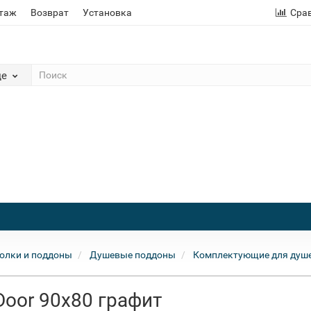
этаж
Возврат
Установка
Сра
де
олки и поддоны
Душевые поддоны
Комплектующие для душ
Door 90x80 графит