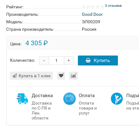
0 отзывов
Рейтинг:
Производитель:
Good Door
Модель:
ЭЛ00209
Страна производитель:
Россия
4 305 ₽
Цена:
-
Купить
Количество:
+
Купить в 1 клик
Доставка
Оплата
Подъ
Доставка
Оплата
Подъ
по С-Пб и
товара и
на эт
Лен.
услуг
области