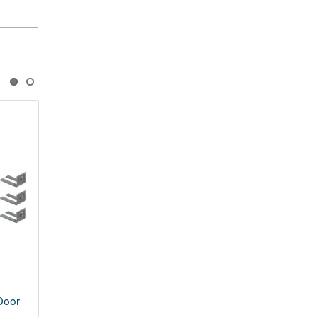
Door
Ножки для поддона Good Door
Эклипс УК00009