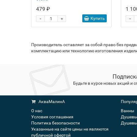
479 ₽
1 10
-
-
Купить
+
Производитель оставляет за собой право без пред
комплектацию или технологию изготовления издели
Подписк
Будьте в курсе новых акций и 
АкваМалинА
Популяр
О нас
Ванны
Условия соглашения
Душевы
Политика безопасности
Душевы
Указанные на сайте цены не являются
публичной офертой